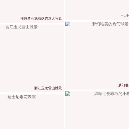
七月
性感萝莉魅惑妖娆迷人写真
梦幻唯
丽江玉龙雪山胜景